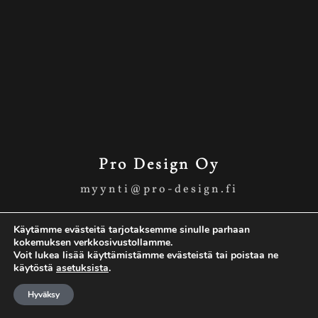
Pro Design Oy
myynti@pro-design.fi
045 896 7003
Käytämme evästeitä tarjotaksemme sinulle parhaan
kokemuksen verkkosivustollamme.
Voit lukea lisää käyttämistämme evästeistä tai poistaa ne
käytöstä
asetuksista
.
Tietosuojaseloste
Hyväksy